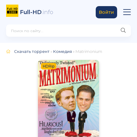
Full-HD
.info
Войти
Скачать торрент
»
Комедия
» Matrimonium
HDRip