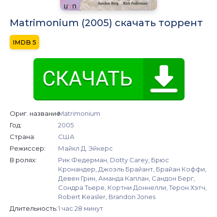
Matrimonium (2005) скачать торрент
5
Ориг. название:
Matrimonium
Год:
2005
Страна:
США
Режиссер:
Майкл Д. Эйкерс
В ролях:
Рик Федерман, Dotty Carey, Брюс
Кронандер, Джоэль Брайант, Брайан Коффи,
Девен Грин, Аманда Каплан, Сандон Берг,
Сондра Тьере, Кортни Доннелли, Терон Хэтч,
Robert Keasler, Brandon Jones
Длительность:
1 час 28 минут