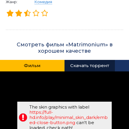
Жанр:
Комедия
Смотреть фильм «Matrimonium» в
хорошем качестве
Фильм
Скачать торрент
The skin graphics with label
https://full-
hd.info/play/minimal_skin_dark/emb
ed-close-button.png
can't be
loaded, check path!