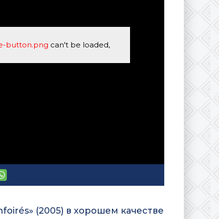
se-button.png
can't be loaded,
nfoirés» (2005) в хорошем качестве