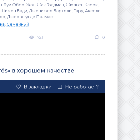
н-Луи Обер, Жан-Жак Голдман, Жюльен Клерк,
 Шимен Бади, Дженифер Бартоли, Гару, Аксель
ро, Джеральд де Палмас
ка
,
Семейный
721
0
irés» в хорошем качестве
В закладки
Не работает?