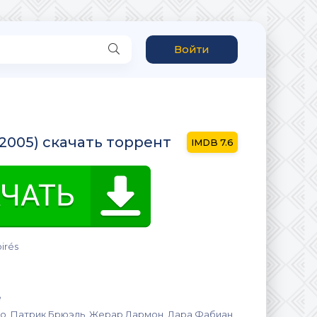
Войти
 (2005) скачать торрент
7.6
oirés
e
о, Патрик Брюэль, Жерар Дармон, Лара Фабиан,