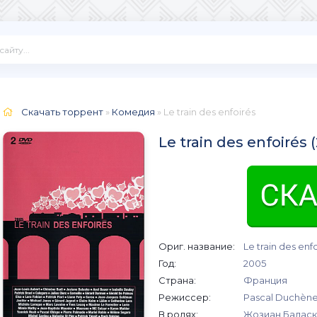
Скачать торрент
»
Комедия
» Le train des enfoirés
Le train des enfoirés
Ориг. название:
Le train des enf
Год:
2005
Страна:
Франция
Режиссер:
Pascal Duchèn
В ролях:
Жозиан Баласк