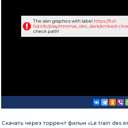
The skin graphics with label
https://full-
hd.info/play/minimal_skin_dark/embed-clo
check path!
Скачать через торрент фильм «Le train des e