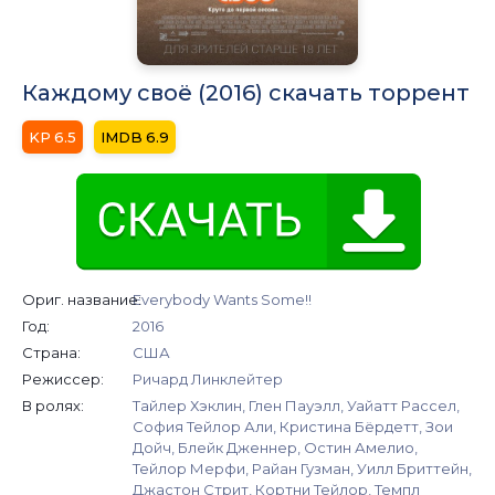
Каждому своё (2016) скачать торрент
6.5
6.9
Ориг. название:
Everybody Wants Some!!
Год:
2016
Страна:
США
Режиссер:
Ричард Линклейтер
В ролях:
Тайлер Хэклин, Глен Пауэлл, Уайатт Рассел,
София Тейлор Али, Кристина Бёрдетт, Зои
Дойч, Блейк Дженнер, Остин Амелио,
Тейлор Мерфи, Райан Гузман, Уилл Бриттейн,
Джастон Стрит, Кортни Тейлор, Темпл