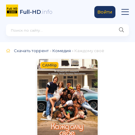
Full-HD
.info
Войти
Скачать торрент
»
Комедия
» Каждому своё
CAMRip