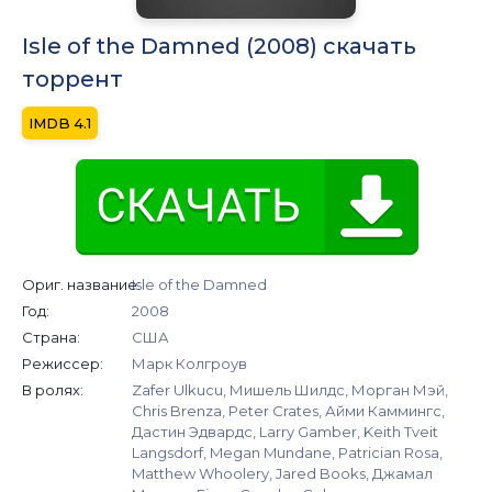
Isle of the Damned (2008) скачать
торрент
4.1
Ориг. название:
Isle of the Damned
Год:
2008
Страна:
США
Режиссер:
Марк Колгроув
В ролях:
Zafer Ulkucu, Мишель Шилдс, Морган Мэй,
Chris Brenza, Peter Crates, Айми Каммингс,
Дастин Эдвардс, Larry Gamber, Keith Tveit
Langsdorf, Megan Mundane, Patrician Rosa,
Matthew Whoolery, Jared Books, Джамал