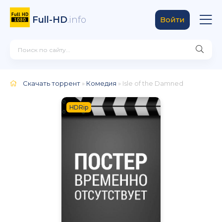
Full-HD
.info
Войти
Скачать торрент
»
Комедия
» Isle of the Damned
HDRip