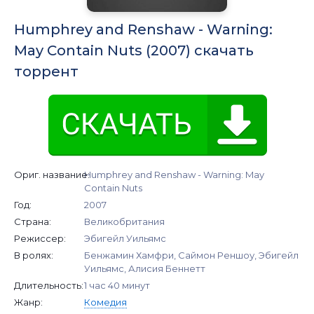
Humphrey and Renshaw - Warning:
May Contain Nuts (2007) скачать
торрент
Ориг. название:
Humphrey and Renshaw - Warning: May
Contain Nuts
Год:
2007
Страна:
Великобритания
Режиссер:
Эбигейл Уильямс
В ролях:
Бенжамин Хамфри, Саймон Реншоу, Эбигейл
Уильямс, Алисия Беннетт
Длительность:
1 час 40 минут
Жанр:
Комедия