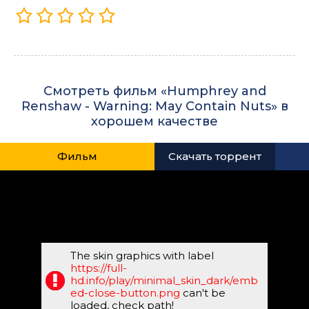
Смотреть фильм «Humphrey and
Renshaw - Warning: May Contain Nuts» в
хорошем качестве
Фильм
Скачать торрент
The skin graphics with label
https://full-
hd.info/play/minimal_skin_dark/emb
ed-close-button.png
can't be
loaded, check path!