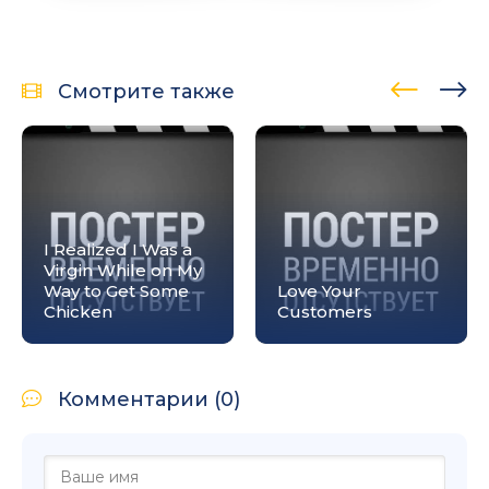
Смотрите также
I Realized I Was a
Virgin While on My
Way to Get Some
Love Your
Chicken
Customers
Комментарии (0)