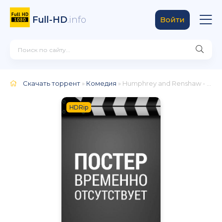
Full-HD
.info
Войти
Скачать торрент
»
Комедия
» Humphrey and Renshaw - Warning: May Contain Nuts
HDRip