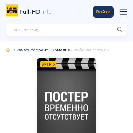
Full-HD
.info
Войти
Скачать торрент
»
Комедия
» Глубокая глотка 3
SATRip