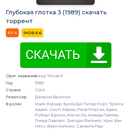
Глубокая глотка 3 (1989) скачать
торрент
4
6.6
Ориг. название:
Deep Throat III
Год:
1989
Страна:
США
Режиссер:
Джером Бронсон
В ролях:
Майк Хорнер, Билли Ди, Питер Норт, Трэйси
Адамс, Скотт Айриш, Рене Морган, Аджа,
Роберт Баллок, Меган Ли, Аманда Тайлер,
Линда Лавлэйс, Грегори Филлипс, Крис Ван
Несс, Верн Уилкокс, Саманта Раш