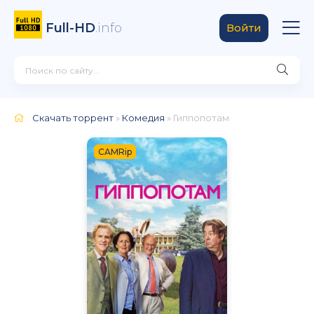
Full-HD
.info
Войти
Скачать торрент
»
Комедия
» Гиппопотам
CAMRip