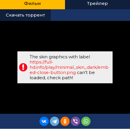
Фильм
Трейлер
Скачать торрент
The skin graphics with label
https://full-
hd.info/play/minimal_skin_dark/emb
ed-close-button.png
can't be
loaded, check path!