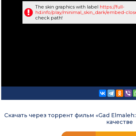
The skin graphics with label
https://full-
hd.info/play/minimal_skin_dark/embed-clo
check path!
Скачать через торрент фильм «Gad Elmaleh: 
качестве