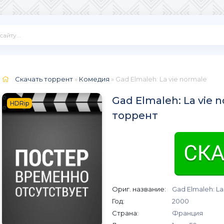
Скачать торрент
»
Комедия
» Gad Elmaleh: La vie normale
Gad Elmaleh: La vie 
HDRip
торрент
Ориг. название:
Gad Elmaleh: La
Год:
2000
Страна:
Франция