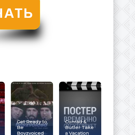
Get Ready to
Conrad &
Be
Butler Take
Boyzvoiced
a Vacation