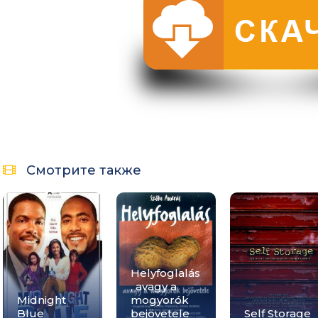
Смотрите также
Helyfoglalás
, avagy a
Midnight
mogyorók
Blue
bejövetele
Self Storage