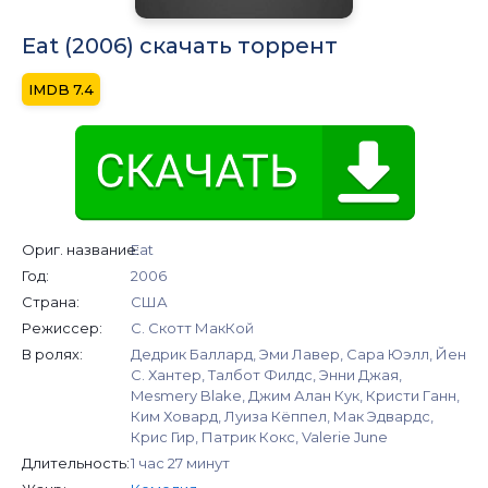
Eat (2006) скачать торрент
7.4
Ориг. название:
Eat
Год:
2006
Страна:
США
Режиссер:
С. Скотт МакКой
В ролях:
Дедрик Баллард, Эми Лавер, Сара Юэлл, Йен
С. Хантер, Талбот Филдс, Энни Джая,
Mesmery Blake, Джим Алан Кук, Кристи Ганн,
Ким Ховард, Луиза Кёппел, Мак Эдвардс,
Крис Гир, Патрик Кокс, Valerie June
Длительность:
1 час 27 минут