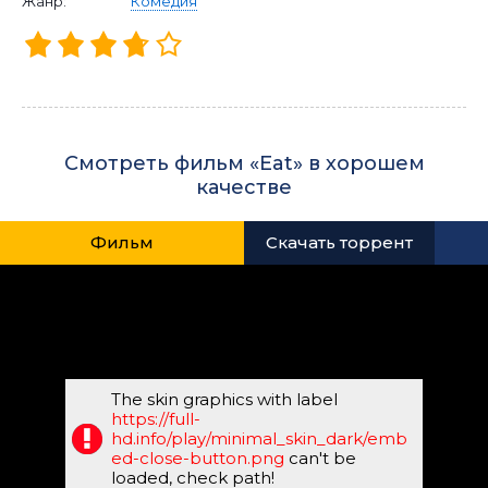
Жанр:
Комедия
Смотреть фильм «Eat» в хорошем
качестве
Фильм
Скачать торрент
The skin graphics with label
https://full-
hd.info/play/minimal_skin_dark/emb
ed-close-button.png
can't be
loaded, check path!