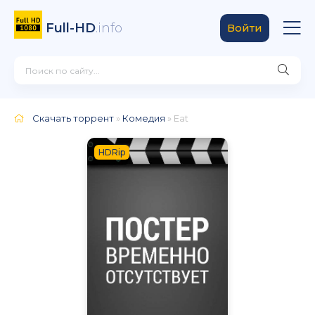
Full-HD
.info
Войти
Скачать торрент
»
Комедия
» Eat
HDRip