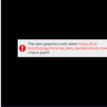
The skin graphics with label
https://full-
hd.info/play/minimal_skin_dark/embed-clo
check path!