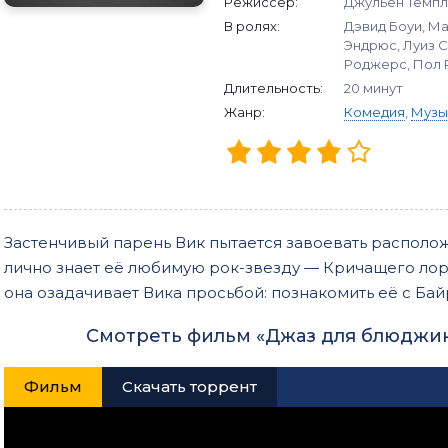
Режиссер:
Джульен Темпл
В ролях:
Дэвид Боуи, М
Эндрюс, Луиз С
Роджерс, Пол
Длительность:
20 минут
Жанр:
Комедия
,
Музы
Застенчивый парень Вик пытается завоевать располо
лично знает её любимую рок-звезду — Кричащего лор
она озадачивает Вика просьбой: познакомить её с Ба
Смотреть фильм «Джаз для блюджин
Фильм
Скачать торрент