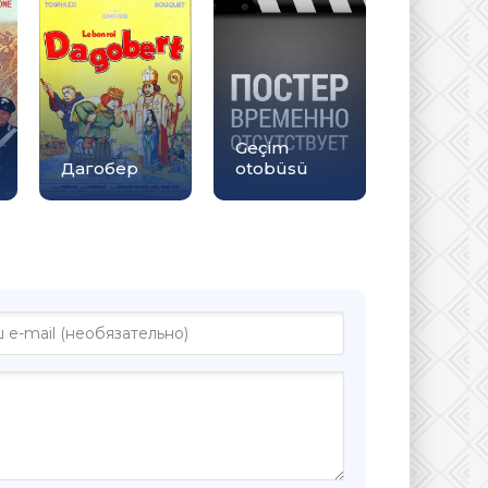
Geçim
Дагобер
otobüsü