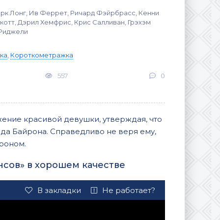
арк Лонг, Ив Феррет, Ричард Фэйрбрасс, Кенни
котт, Дэрил Хемфрис, Крис Салливан, Грэхэм
 Риджели
ка
,
Короткометражка
557
0
жение красивой девушки, утверждая, что
да Байрона. Справедливо не веря ему,
йроном.
сов» в хорошем качестве
В закладки
Не работает?