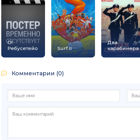
О!
Два
Ребусетейо
Surf II
карабинера
Комментарии (0)