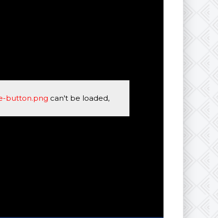
se-button.png
can't be loaded,