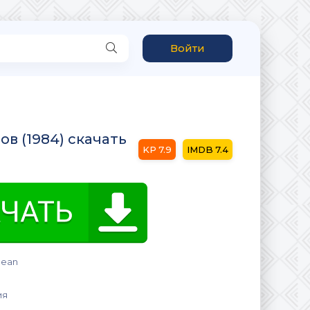
Войти
в (1984) скачать
7.9
7.4
 Jean
ия