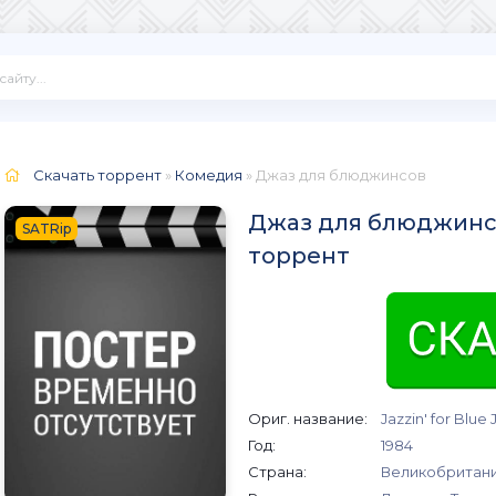
Скачать торрент
»
Комедия
» Джаз для блюджинсов
Джаз для блюджинсо
SATRip
торрент
Ориг. название:
Jazzin' for Blue
Год:
1984
Страна:
Великобритан