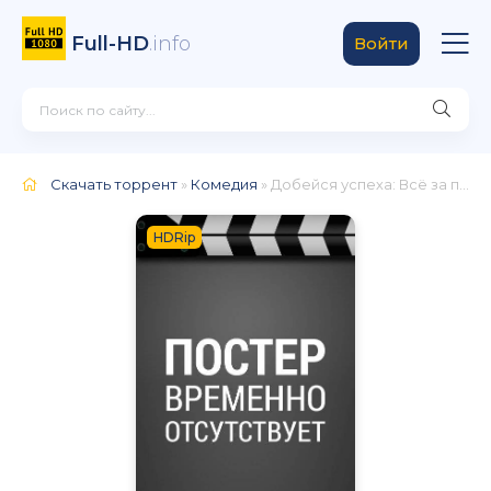
Full-HD
.info
Войти
Скачать торрент
»
Комедия
» Добейся успеха: Всё за победу
HDRip