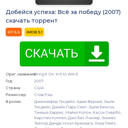
Добейся успеха: Всё за победу (2007)
скачать торрент
6.6
5.1
Ориг. название:
Bring It On: In It to Win It
Год:
2007
Страна:
США
Режиссер:
Стив Рэш
В ролях:
Дженнифер Тисдейл, Адам Вернье, Эшли
Тисдейл, Джейн Парк Смит, Эшли Бенсон,
Таниша Харрис, Майкл Копон, Касси Скербо,
Кирстен Коппел, Джо Бет Локлир, Энниес
Тейлор Денди, Ноэл Ареизага, Лиза Глейз,