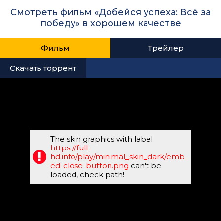
Смотреть фильм «Добейся успеха: Всё за
победу» в хорошем качестве
Фильм
Трейлер
Скачать торрент
The skin graphics with label
https://full-
hd.info/play/minimal_skin_dark/emb
ed-close-button.png
can't be
loaded, check path!