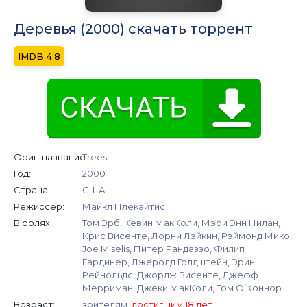
Деревья (2000) скачать торрент
4.8
Ориг. название:
Trees
Год:
2000
Страна:
США
Режиссер:
Майкл Плекайтис
В ролях:
Том Эрб, Кевин МакКоли, Мэри Энн Нилан,
Крис Висенте, Лорни Лэйкин, Рэймонд Мико,
Joe Miselis, Питер Рандаззо, Филип
Гардинер, Джеролд Голдштейн, Эрин
Рейнольдс, Джордж Висенте, Джефф
Мерриман, Джеки МакКоли, Том О’Коннор
Возраст:
зрителям,
достигшим 18 лет