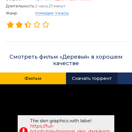
Длительность:
2 часа 27 минут
Жанр:
Комедия
,
Ужасы
Смотреть фильм «Деревья» в хорошем
качестве
Фильм
Скачать торрент
The skin graphics with label
https://full-
hd.info/play/minimal_skin_dark/emb