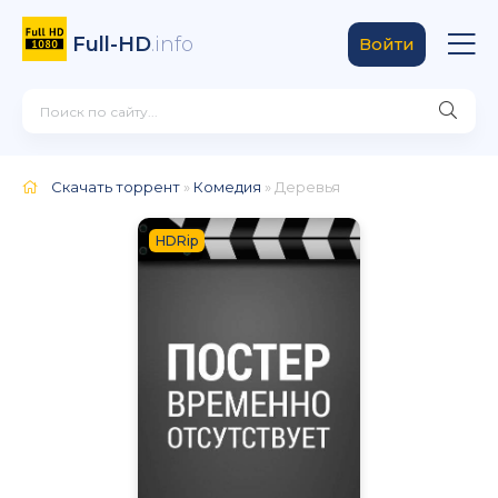
Full-HD
.info
Войти
Скачать торрент
»
Комедия
» Деревья
HDRip