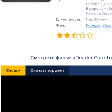
Ребекка Джо Х
Бауэрс, Luke B
Чарисса Бауэрс
Длительность:
1 час 25 минут
Жанр:
Комедия
,
Ужас
Смотреть фильм «Deader Countr
Фильм
Скачать торрент