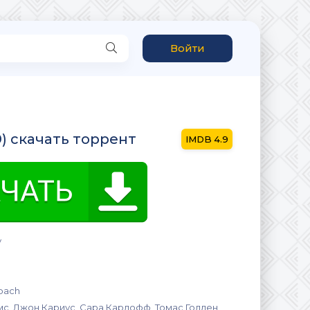
Войти
9) скачать торрент
4.9
y
bach
с, Джон Кариус, Сара Карлофф, Томас Голден,