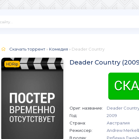
Скачать торрент
»
Комедия
» Deader Country
Deader Country (200
HDRip
Ориг. название:
Deader Countr
Год:
2009
Страна:
Австралия
Режиссер:
Andrew Merkel
В ролях:
Ребекка Джейм