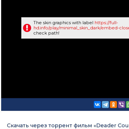
The skin graphics with label
https://full-
hd.info/play/minimal_skin_dark/embed-clo
check path!
Скачать через торрент фильм «Deader Coun