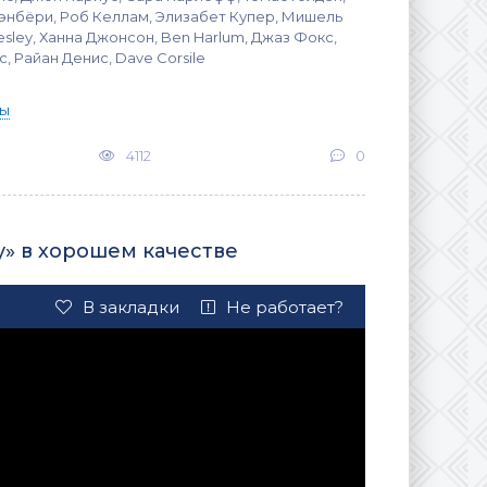
энбёри, Роб Келлам, Элизабет Купер, Мишель
esley, Ханна Джонсон, Ben Harlum, Джаз Фокс,
, Райан Денис, Dave Corsile
ы
4112
0
y» в хорошем качестве
В закладки
Не работает?