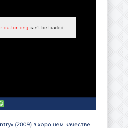
se-button.png
can't be loaded,
try» (2009) в хорошем качестве