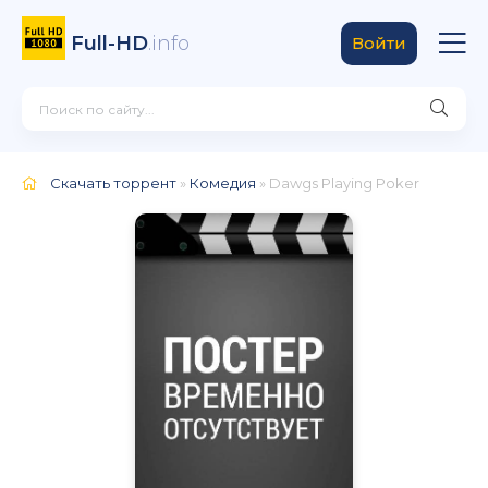
Full-HD
.info
Войти
Скачать торрент
»
Комедия
» Dawgs Playing Poker