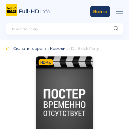
Full-HD
.info
Войти
Скачать торрент
»
Комедия
» Da Block Party
HDRip