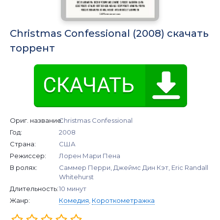
Christmas Confessional (2008) скачать
торрент
Ориг. название:
Christmas Confessional
Год:
2008
Страна:
США
Режиссер:
Лорен Мари Пена
В ролях:
Саммер Перри, Джеймс Дин Кэт, Eric Randall
Whitehurst
Длительность:
10 минут
Жанр:
Комедия
,
Короткометражка