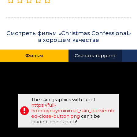
Смотреть фильм «Christmas Confessional»
в хорошем качестве
Фильм
Скачать торрент
The skin graphics with label
https://full-
hd.info/play/minimal_skin_dark/emb
ed-close-button.png
can't be
loaded, check path!