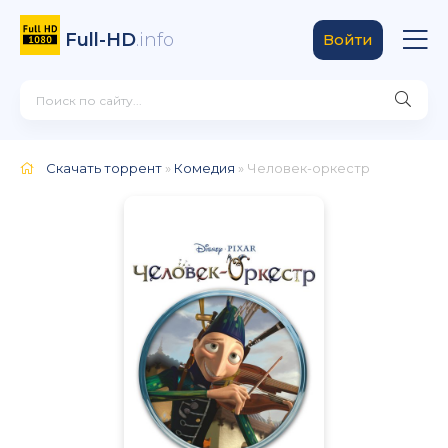
Full-HD
.info
Войти
Скачать торрент
»
Комедия
» Человек-оркестр