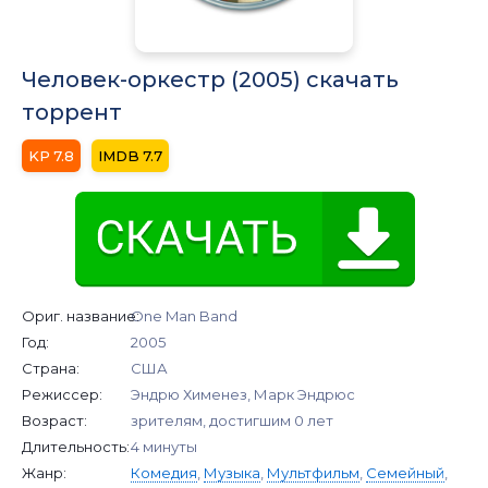
Человек-оркестр (2005) скачать
торрент
7.8
7.7
Ориг. название:
One Man Band
Год:
2005
Страна:
США
Режиссер:
Эндрю Хименез, Марк Эндрюс
Возраст:
зрителям, достигшим 0 лет
Длительность:
4 минуты
Жанр:
Комедия
,
Музыка
,
Мультфильм
,
Семейный
,