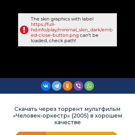
The skin graphics with label
https://full-
hd.info/play/minimal_skin_dark/emb
ed-close-button.png
can't be
loaded, check path!
Скачать через торрент мультфильм
«Человек-оркестр» (2005) в хорошем
качестве