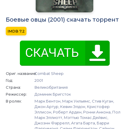
Боевые овцы (2001) скачать торрент
7.2
Ориг. название:
Combat Sheep
Год:
2001
Страна:
Великобритания
Режиссер:
Доминик Бригсток
В ролях:
Марк Бентон, Марк Уильямс, Стив Куган,
Джон Артур, Кевин Элдон, Кристофер
Эллисон, Роберт Арден, Ронни Анкона, Пол
Марк Эллиотт, Мэттью Томас Дейвис,
Джоэнн Фаррелл, Агата Барта, Барри
Фэрримонд, Сидни Фаррингтон, Саймон