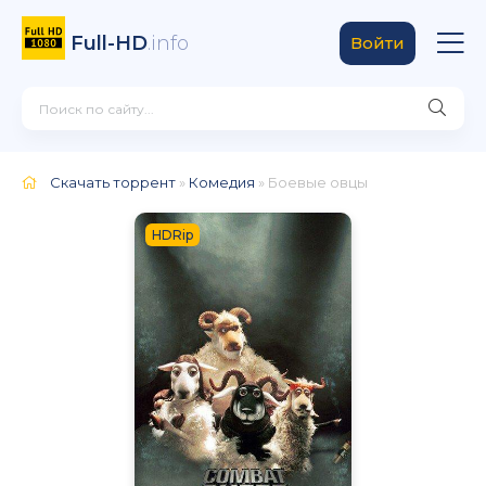
Full-HD
.info
Войти
Скачать торрент
»
Комедия
» Боевые овцы
HDRip