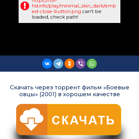
https://full-
hd.info/play/minimal_skin_dark/emb
ed-close-button.png
can't be
loaded, check path!
Скачать через торрент фильм «Боевые
овцы» (2001) в хорошем качестве