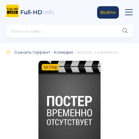
Full-HD
.info
Войти
Скачать торрент
»
Комедия
» Antzela, o peirasmos
SATRip