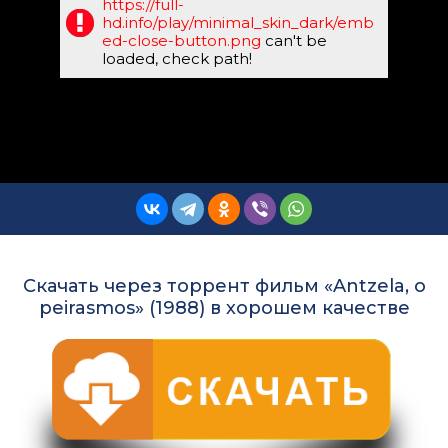
https://full-
hd.info/play/minimal_skin_dark/emb
ed-close-button.png
can't be
loaded, check path!
Скачать через торрент фильм «Antzela, o
peirasmos» (1988) в хорошем качестве