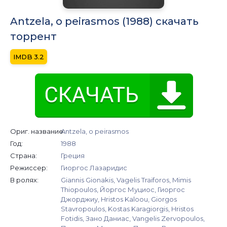
Antzela, o peirasmos (1988) скачать
торрент
3.2
Ориг. название:
Antzela, o peirasmos
Год:
1988
Страна:
Греция
Режиссер:
Гиоргос Лазаридис
В ролях:
Giannis Gionakis, Vagelis Traiforos, Mimis
Thiopoulos, Йоргос Муциос, Гиоргос
Джорджиу, Hristos Kaloou, Giorgos
Stavropoulos, Kostas Karagiorgis, Hristos
Fotidis, Зано Даниас, Vangelis Zervopoulos,