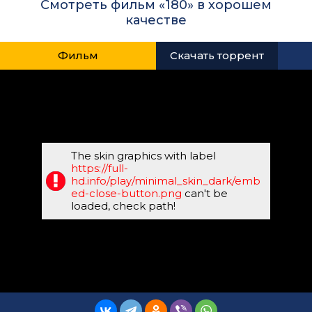
Смотреть фильм «180» в хорошем
качестве
Фильм
Скачать торрент
The skin graphics with label
https://full-
hd.info/play/minimal_skin_dark/emb
ed-close-button.png
can't be
loaded, check path!