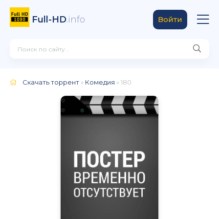
Full-HD
.info
Войти
Скачать торрент
»
Комедия
» 180