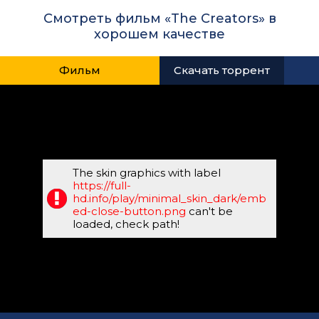
Смотреть фильм «The Creators» в
хорошем качестве
Фильм
Скачать торрент
The skin graphics with label
https://full-
hd.info/play/minimal_skin_dark/emb
ed-close-button.png
can't be
loaded, check path!