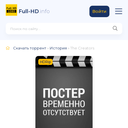
Full-HD
.info
Войти
Скачать торрент
»
История
» The Creators
HDRip