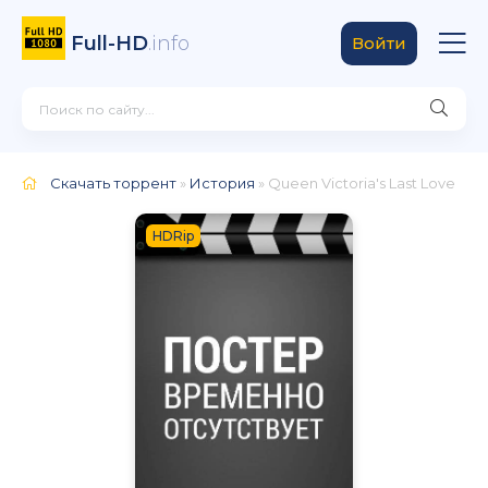
Full-HD
.info
Войти
Скачать торрент
»
История
» Queen Victoria's Last Love
HDRip