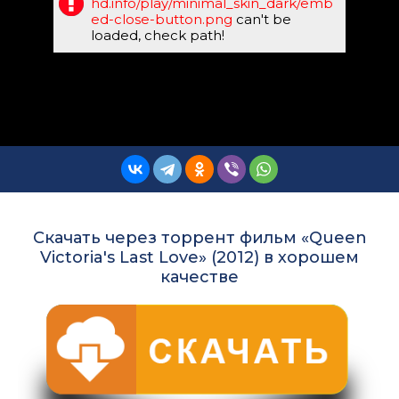
hd.info/play/minimal_skin_dark/emb
ed-close-button.png
can't be
loaded, check path!
Скачать через торрент фильм «Queen
Victoria's Last Love» (2012) в хорошем
качестве