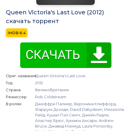
Queen Victoria's Last Love (2012)
скачать торрент
6.4
Ориг. название:
Queen Victoria's Last Love
Год:
2012
Страна:
Великобритания
Режиссер:
Rob Coldstream
В ролях:
Джеффри Палмер, Вероника Клиффорд,
Фаррукх Дхонди, David Dabydeen, Михаэлла
Рейд, Кушал Пэл Сингх, Джейн Ридли,
Аластер Брюс, Хумаюн Ансари, Andrew
Bruce, Джавид Махмуд, Laura Ponsonby,