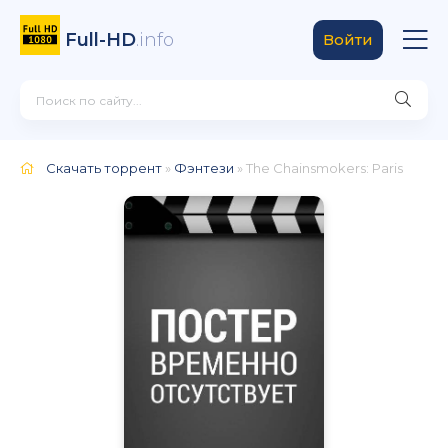
Full-HD
.info
Войти
Скачать торрент
»
Фэнтези
» The Chainsmokers: Paris