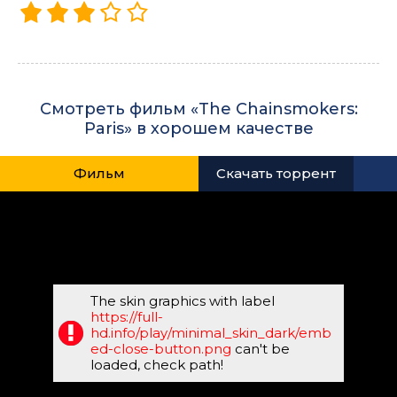
Смотреть фильм «The Chainsmokers:
Paris» в хорошем качестве
Фильм
Скачать торрент
The skin graphics with label
https://full-
hd.info/play/minimal_skin_dark/emb
ed-close-button.png
can't be
loaded, check path!