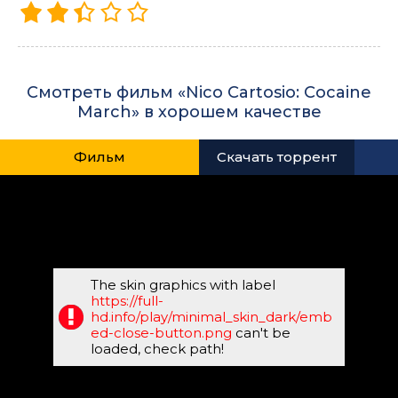
Смотреть фильм «Nico Cartosio: Cocaine
March» в хорошем качестве
Фильм
Скачать торрент
The skin graphics with label
https://full-
hd.info/play/minimal_skin_dark/emb
ed-close-button.png
can't be
loaded, check path!