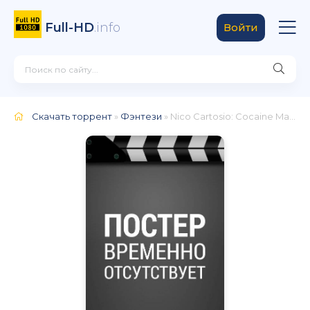
Full-HD
.info
Войти
Скачать торрент
»
Фэнтези
» Nico Cartosio: Cocaine March