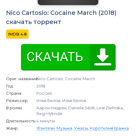
Nico Cartosio: Cocaine March (2018)
скачать торрент
4.8
Ориг. название:
Nico Cartosio: Cocaine March
Год:
2018
Страна:
Россия
Режиссер:
Илья Белов, Илья Белов
В ролях:
Аарон Недрик, Daniele Sibilli, Leal Zielinska,
Regi Hybride
Длительность:
4 минуты
Жанр:
Фэнтези
,
Музыка
,
Ужасы
,
Короткометражка