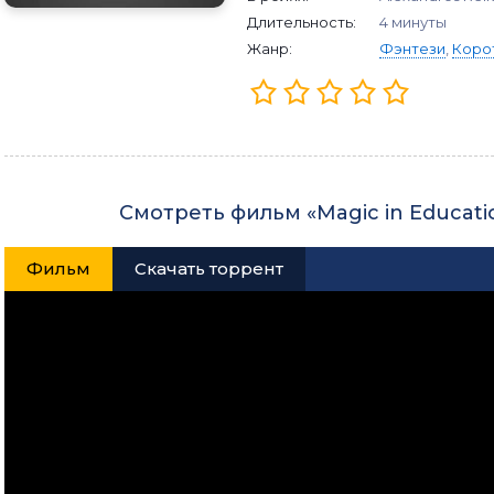
Длительность:
4 минуты
Жанр:
Фэнтези
,
Коро
Смотреть фильм «Magic in Educati
Фильм
Скачать торрент