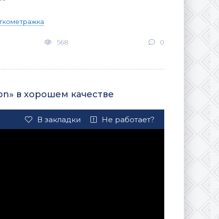
ткометражка
568
0
on» в хорошем качестве
В закладки
Не работает?