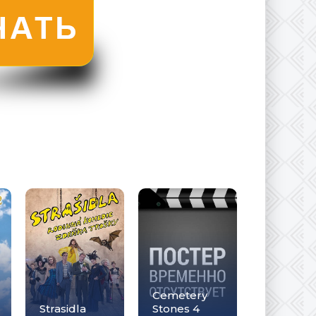
Cemetery
Strasidla
Stones 4