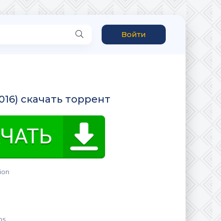
Войти
2016) скачать торрент
ion
os