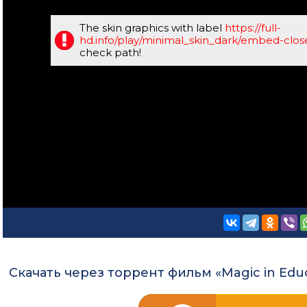
The skin graphics with label
https://full-
hd.info/play/minimal_skin_dark/embed-clo
check path!
Скачать через торрент фильм «Magic in Educ