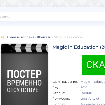
Скачать торрент
»
Фэнтези
» Magic in Education
Magic in Education (
Ориг. название:
Magic in Educat
Год:
2016
Страна:
Греция
Режиссер:
Lida Vartzioti
В ролях:
Alexandros Rell