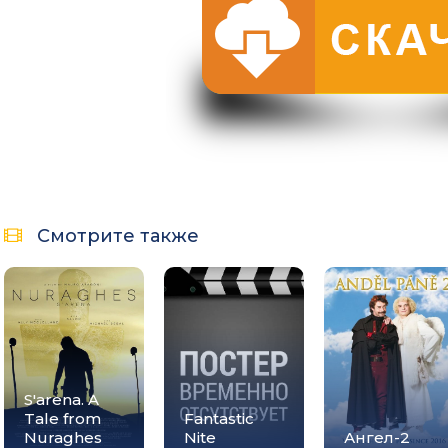
Смотрите также
S'arena. A
Tale from
Fantastic
Nuraghes
Nite
Ангел-2