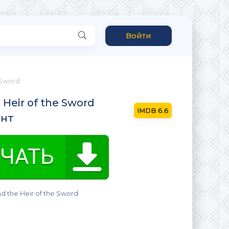
Войти
 Sword
 Heir of the Sword
6.6
ент
d the Heir of the Sword