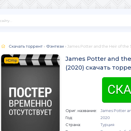
Скачать торрент
»
Фэнтези
» James Potter and the Heir of the
James Potter and the
HDRip
(2020) скачать торр
Ориг. название:
James Potter an
Год:
2020
Страна:
Турция