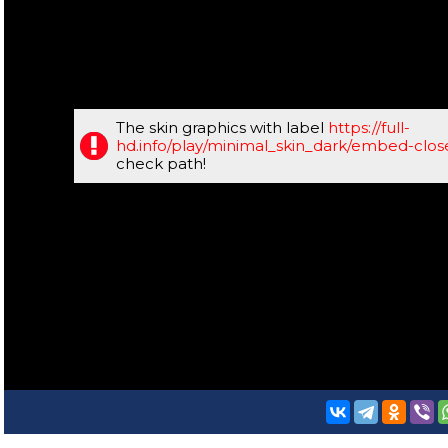
The skin graphics with label
https://full-
hd.info/play/minimal_skin_dark/embed-clo
check path!