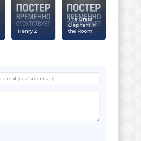
The Brass
Elephant in
Henry 2
the Room