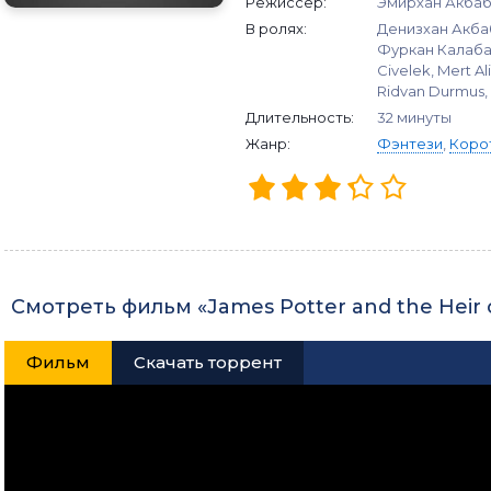
Режиссер:
Эмирхан Акба
В ролях:
Денизхан Акбаба
Фуркан Калабал
Civelek, Mert Al
Ridvan Durmus, 
Длительность:
32 минуты
Жанр:
Фэнтези
,
Коро
Смотреть фильм «James Potter and the Heir 
Фильм
Скачать торрент