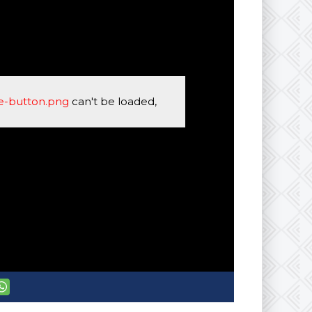
se-button.png
can't be loaded,