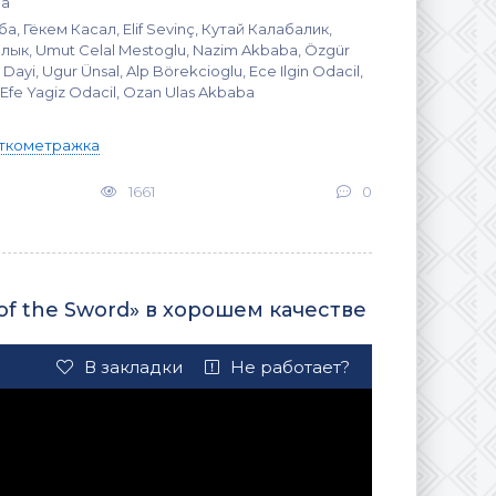
ба
, Гёкем Касал, Elif Sevinç, Кутай Калабалик,
ык, Umut Celal Mestoglu, Nazim Akbaba, Özgür
i Dayi, Ugur Ünsal, Alp Börekcioglu, Ece Ilgin Odacil,
Efe Yagiz Odacil, Ozan Ulas Akbaba
ткометражка
1661
0
of the Sword» в хорошем качестве
В закладки
Не работает?