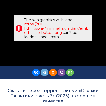
The skin graphics with label
https://full-
hd.info/play/minimal_skin_dark/emb
ed-close-button.png
can't be
loaded, check path!
Скачать через торрент фильм «Стражи
Галактики. Часть 3» (2023) в хорошем
качестве