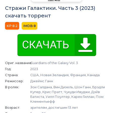
Стражи Галактики. Часть 3 (2023)
скачать торрент
8.2
8
Ориг. название:
Guardians of the Galaxy Vol. 3
Год:
2023
Страна:
США, Новая Зеландия, Франция, Канада
Режиссер:
Джеймс Ганн
В ролях:
Зои Салдана, Вин Дизель, Шон Ганн, Брэдли
Купер, Крис Пратт, Чукуди Ивуджи, Дэйв
Батиста, Уилл Поултер, Карен Гиллан, Пом
Клементьефф
Возраст:
зрителям, достигшим 13 лет