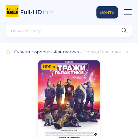
Full-HD
.info
Войти
Скачать торрент
»
Фантастика
» Стражи Галактики. Часть 3
HDRip