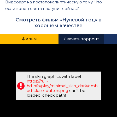
Видеоарт на постапокалиптическую тему. Что
если конец света наступит сейчас?
Смотреть фильм «Нулевой год» в
хорошем качестве
Фильм
Скачать торрент
The skin graphics with label
https://full-
hd.info/play/minimal_skin_dark/emb
ed-close-button.png
can't be
loaded, check path!