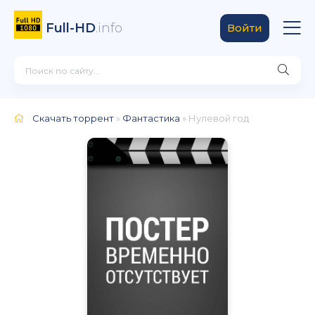
Full-HD
.info
Войти
Скачать торрент
»
Фантастика
» Нулевой год