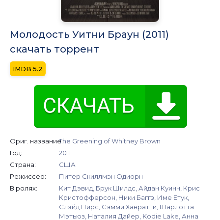
Молодость Уитни Браун (2011)
скачать торрент
5.2
Ориг. название:
The Greening of Whitney Brown
Год:
2011
Страна:
США
Режиссер:
Питер Скиллмэн Одиорн
В ролях:
Кит Дэвид, Брук Шилдс, Айдан Куинн, Крис
Кристофферсон, Ники Баггз, Име Етук,
Слэйд Пирс, Сэмми Ханратти, Шарлотта
Мэтьюз, Наталия Дайер, Kodie Lake, Анна