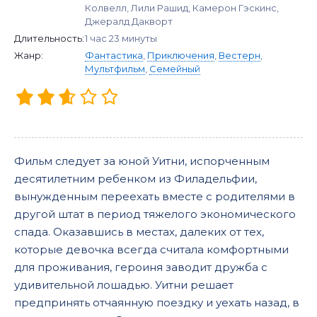
Колвелл, Лили Рашид, Камерон Гэскинс,
Джералд Дакворт
Длительность:
1 час 23 минуты
Жанр:
Фантастика
,
Приключения
,
Вестерн
,
Мультфильм
,
Семейный
Фильм следует за юной Уитни, испорченным
десятилетним ребенком из Филадельфии,
вынужденным переехать вместе с родителями в
другой штат в период тяжелого экономического
спада. Оказавшись в местах, далеких от тех,
которые девочка всегда считала комфортными
для проживания, героиня заводит дружба с
удивительной лошадью. Уитни решает
предпринять отчаянную поездку и уехать назад, в