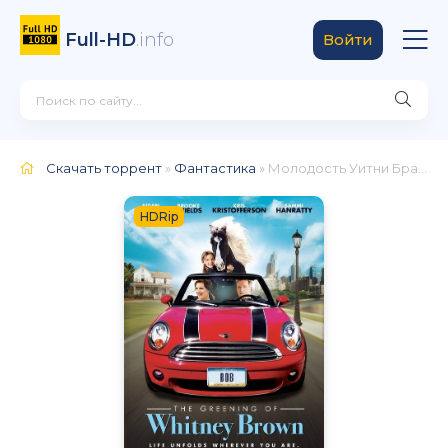
Full-HD
.info
Войти
Скачать торрент
»
Фантастика
» Молодость Уитни Браун
HDRip