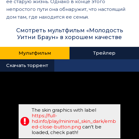
ее старую жизнь. Однако в конце этого
непростого пути она обнаружит, что настоящий
дом там, где находится ее семья.
Смотреть мультфильм «Молодость
Уитни Браун» в хорошем качестве
Мультфильм
Трейлер
Скачать торрент
The skin graphics with label
https://full-
hd.info/play/minimal_skin_dark/emb
ed-close-button.png
can't be
loaded, check path!