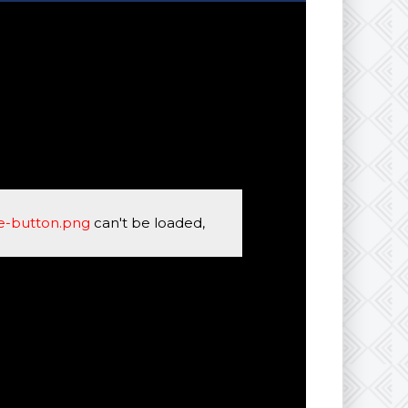
se-button.png
can't be loaded,