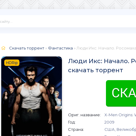
Скачать торрент
»
Фантастика
» Люди Икс: Начало. Росомах
Люди Икс: Начало. Р
HDRip
скачать торрент
Ориг. название:
X-Men Origins: 
Год:
2009
Страна:
США, Великоб