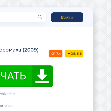
Войти
а
осомаха (2009)
7.4
6.6
Wolverine
ритания