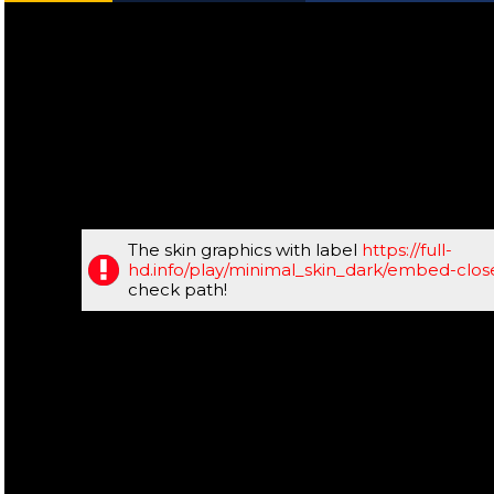
The skin graphics with label
https://full-
hd.info/play/minimal_skin_dark/embed-clo
check path!