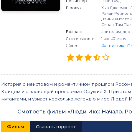
Режиссер:
Гэвин Худ
В ролях:
Хью Джекман, 
Райан Рейнольд
Дэнни Хьюстон,
Сиван, Тим Па
Возраст:
зрителям, дост
Длительность:
1 час 47 минут
Жанр:
Фантастика
,
П
История о неистовом и романтичном прошлом Росома
Кридом и о зловещей программе Оружие Х. При этом
мутантами, и узнает несколько легенд о мире Людей И
Смотреть фильм «Люди Икс: Начало. Р
Фильм
Скачать торрент