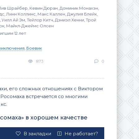
Лив Шрайбер, Кевин Дюран, Доминик Монахэн,
с, Линн Коллинс, Макс Каллен, Джулия Блейк,
 Уилл Ай Эм, Тейлор Китч, Дэниэл Хенни, Трой
кок, Майкл-Джеймс Олсен
игшим 12 лет
риключения
,
Боевик
873
0
хи, его сложных отношениях с Виктором
 Росомаха встречается со многими
кс.
осомаха» в хорошем качестве
В закладки
Не работает?