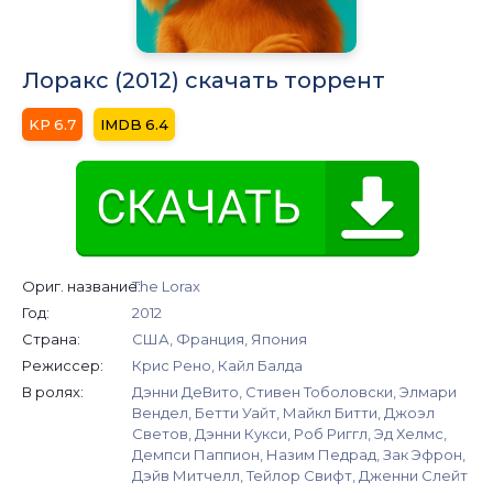
Лоракс (2012) скачать торрент
6.7
6.4
Ориг. название:
The Lorax
Год:
2012
Страна:
США, Франция, Япония
Режиссер:
Крис Рено, Кайл Балда
В ролях:
Дэнни ДеВито, Стивен Тоболовски, Элмари
Вендел, Бетти Уайт, Майкл Битти, Джоэл
Светов, Дэнни Кукси, Роб Риггл, Эд Хелмс,
Демпси Паппион, Назим Педрад, Зак Эфрон,
Дэйв Митчелл, Тейлор Свифт, Дженни Слейт