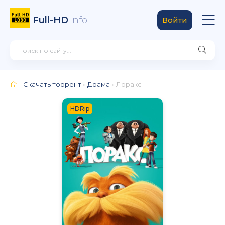
Full-HD
.info
Войти
Скачать торрент
»
Драма
» Лоракс
HDRip