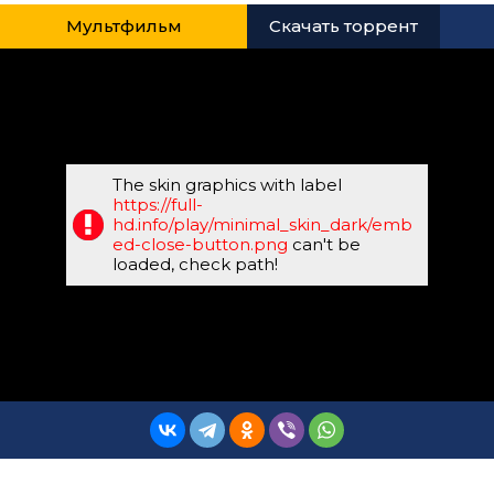
Мультфильм
Скачать торрент
The skin graphics with label
https://full-
hd.info/play/minimal_skin_dark/emb
ed-close-button.png
can't be
loaded, check path!