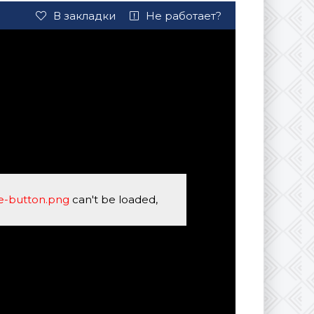
В закладки
Не работает?
se-button.png
can't be loaded,