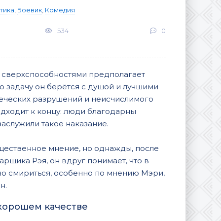
тика
,
Боевик
,
Комедия
534
0
ие сверхспособностями предполагает
ую задачу он берётся с душой и лучшими
еческих разрушений и неисчислимого
одходит к концу: люди благодарны
заслужили такое наказание.
общественное мнение, но однажды, после
рщика Рэя, он вдруг понимает, что в
но смириться, особенно по мнению Мэри,
н.
 хорошем качестве