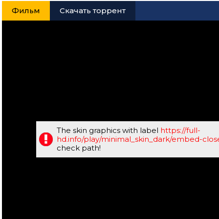
Фильм
Скачать торрент
The skin graphics with label
https://full-
hd.info/play/minimal_skin_dark/embed-clo
check path!