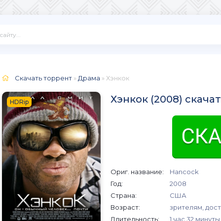
Скачать торрент
»
Драма
» Хэнкок
Хэнкок (2008) скача
HDRip
Ориг. название:
Hancock
Год:
2008
Страна:
США
Возраст:
зрителям, дост
Длительность:
1 час 32 минуты