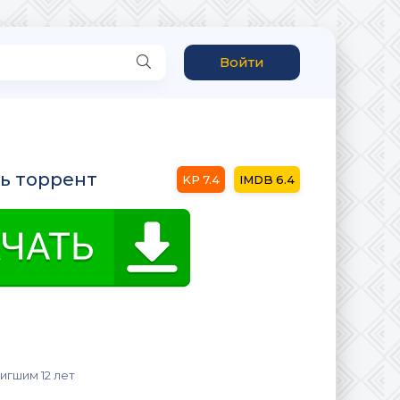
Войти
ть торрент
7.4
6.4
игшим 12 лет