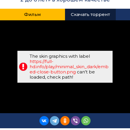
Фильм
Скачать торрент
The skin graphics with label
https://full-
hd.info/play/minimal_skin_dark/emb
ed-close-button.png
can't be
loaded, check path!