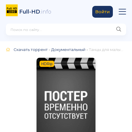
Full-HD
.info
Войти
Скачать торрент
»
Документальный
» Танцы для малышей от 2 до 6 лет
HDRip