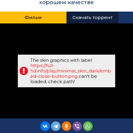
хорошем качестве
Фильм
Скачать торрент
The skin graphics with label
https://full-
hd.info/play/minimal_skin_dark/emb
ed-close-button.png
can't be
loaded, check path!