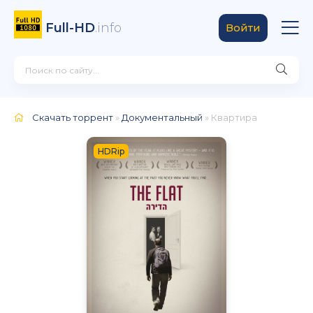
Full-HD
.info
Войти
Скачать торрент
»
Документальный
» Квартира
HDRip