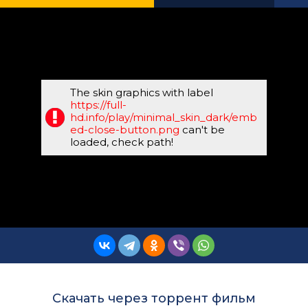
The skin graphics with label
https://full-
hd.info/play/minimal_skin_dark/emb
ed-close-button.png
can't be
loaded, check path!
Скачать через торрент фильм