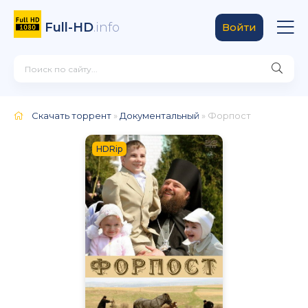
Full-HD
.info
Войти
Скачать торрент
»
Документальный
» Форпост
HDRip