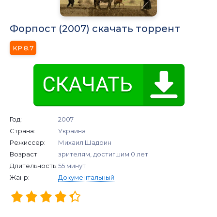
Форпост (2007) скачать торрент
8.7
Год:
2007
Страна:
Украина
Режиссер:
Михаил Шадрин
Возраст:
зрителям, достигшим 0 лет
Длительность:
55 минут
Жанр:
Документальный