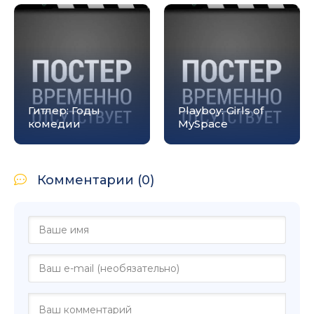
Гитлер: Годы
Playboy: Girls of
комедии
MySpace
Комментарии (0)