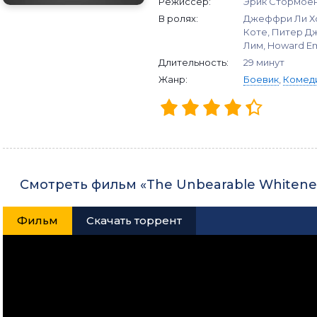
Режиссер:
Эрик Стормое
В ролях:
Джеффри Ли Хо
Коте, Питер Дж
Лим, Howard E
Длительность:
29 минут
Жанр:
Боевик
,
Комед
Смотреть фильм «The Unbearable Whitenes
Фильм
Скачать торрент