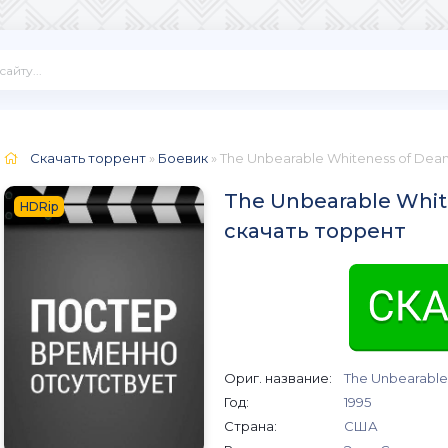
Скачать торрент
»
Боевик
» The Unbearable Whiteness of Dea
The Unbearable White
HDRip
скачать торрент
Ориг. название:
The Unbearable
Год:
1995
Страна:
США