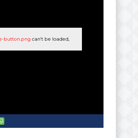
se-button.png
can't be loaded,