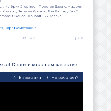
н
ллис, Эрик Стормоен, Престон Джонс, Мишель
. Ромеро, Летисия Ромеро, Дэн Каттер, Кэй С.
mmons, Джейсон Конрад, Рич Холлис
ия
,
Короткометражка
928
0
s of Dean» в хорошем качестве
В закладки
Не работает?