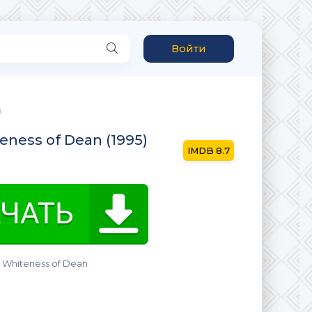
Войти
n
ness of Dean (1995)
8.7
 Whiteness of Dean