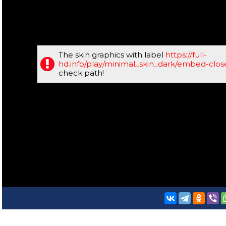
The skin graphics with label
https://full-
hd.info/play/minimal_skin_dark/embed-clo
check path!