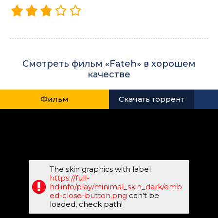
Смотреть фильм «Fateh» в хорошем
качестве
Фильм
Скачать торрент
The skin graphics with label
https://full-
hd.info/play/minimal_skin_dark/emb
ed-close-button.png
can't be
loaded, check path!