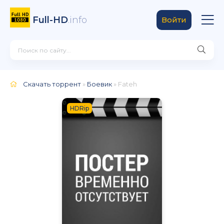
Full-HD
.info
Войти
Скачать торрент
»
Боевик
» Fateh
HDRip