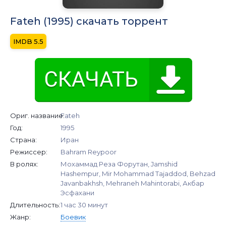
Fateh (1995) скачать торрент
5.5
Ориг. название:
Fateh
Год:
1995
Страна:
Иран
Режиссер:
Bahram Reypoor
В ролях:
Мохаммад Реза Форутан, Jamshid
Hashempur, Mir Mohammad Tajaddod, Behzad
Javanbakhsh, Mehraneh Mahintorabi, Акбар
Эсфахани
Длительность:
1 час 30 минут
Жанр:
Боевик