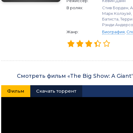
Режиссер:
Кевин Данн
В ролях:
Стив Борден, А
Марк Колэуэй, 
Батиста, Терри
Рэнди Андерсо
Жанр:
Биография
,
Сп
Смотреть фильм «The Big Show: A Giant
Фильм
Скачать торрент