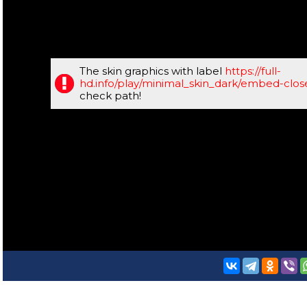
The skin graphics with label
https://full-
hd.info/play/minimal_skin_dark/embed-clo
check path!