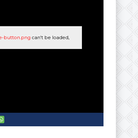
se-button.png
can't be loaded,