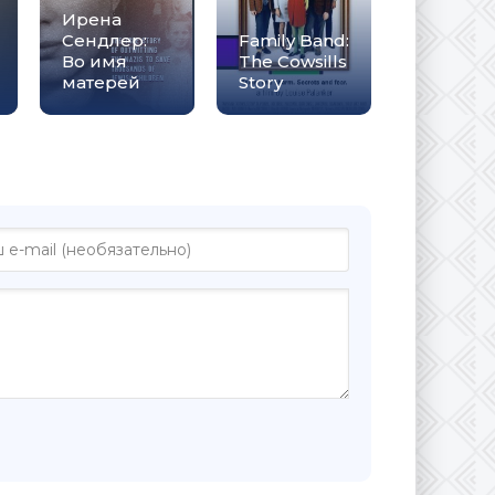
Ирена
Сендлер:
Family Band:
Во имя
The Cowsills
матерей
Story