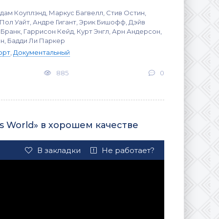
дам Коуплэнд, Маркус Багвелл, Стив Остин,
Пол Уайт, Андре Гигант, Эрик Бишофф, Дэйв
 Бранк, Гаррисон Кейд, Курт Энгл, Арн Андерсон,
н, Бадди Ли Паркер
орт
,
Документальный
885
0
's World» в хорошем качестве
В закладки
Не работает?