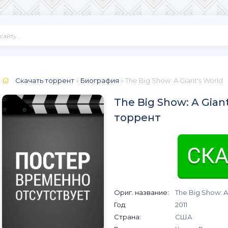
Скачать торрент
»
Биография
» The Big Show: A Giant's World
The Big Show: A Giant
торрент
Ориг. название:
The Big Show: A
Год:
2011
Страна:
США