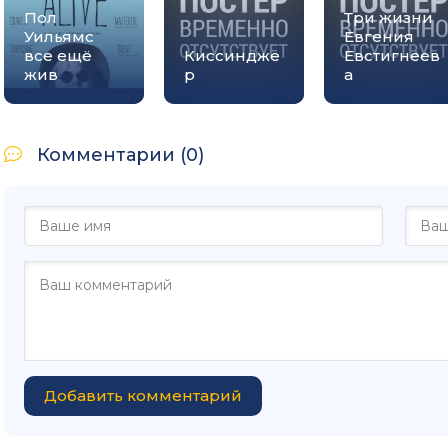
Пол
Три жизни
Уильямс
Евгения
все ещё
Киссиндже
Евстигнеев
жив
р
а
Комментарии (0)
Добавить комментарий