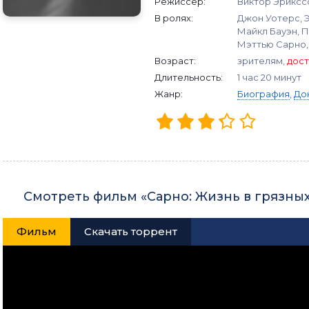
Режиссер:
Виктор Эриксс
В ролях:
Джон Уотерс, Э
Майкл Бауэн, П
Мэттью Сарно, G
Возраст:
зрителям,
дост
Длительность:
1 час 20 минут
Жанр:
Биография
,
До
Смотреть фильм «Сарно: Жизнь в грязны
Фильм
Скачать торрент