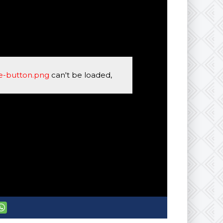
se-button.png
can't be loaded,