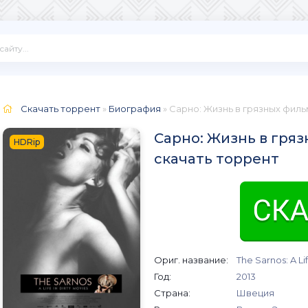
Скачать торрент
»
Биография
» Сарно: Жизнь в грязных фил
Сарно: Жизнь в гряз
HDRip
скачать торрент
Ориг. название:
The Sarnos: A Li
Год:
2013
Страна:
Швеция