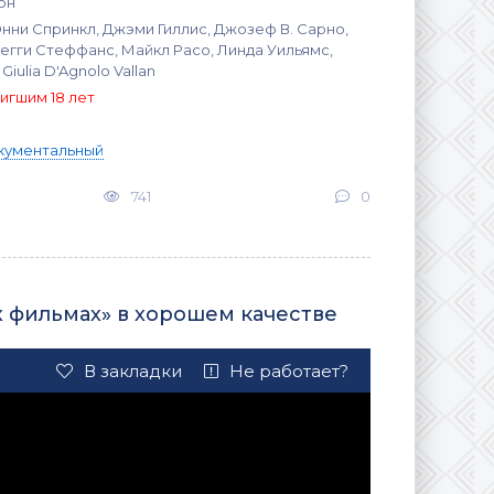
он
нни Спринкл, Джэми Гиллис, Джозеф В. Сарно,
егги Стеффанс, Майкл Расо, Линда Уильямс,
iulia D'Agnolo Vallan
игшим 18 лет
кументальный
741
0
х фильмах» в хорошем качестве
В закладки
Не работает?