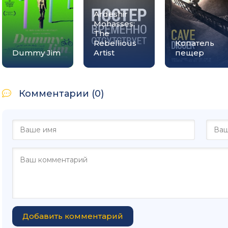
Ardeshir
Mohasses:
The
Rebellious
Копатель
Dummy Jim
Artist
пещер
Комментарии (0)
Добавить комментарий