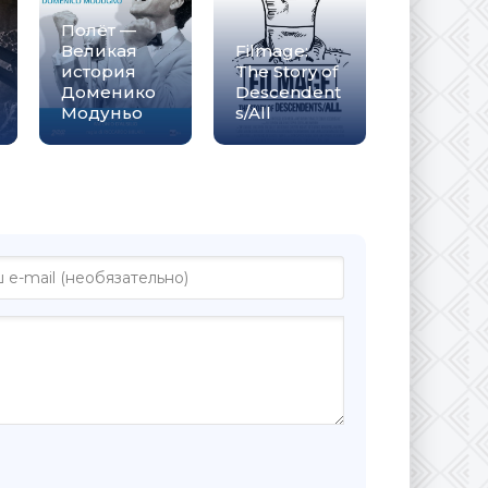
Полёт —
Великая
Filmage:
история
The Story of
Доменико
Descendent
Модуньо
s/All