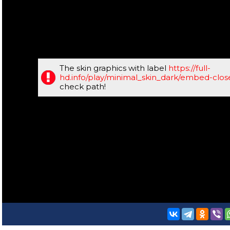
The skin graphics with label
https://full-
hd.info/play/minimal_skin_dark/embed-clo
check path!