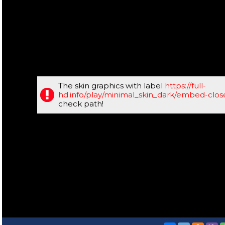
The skin graphics with label
https://full-
hd.info/play/minimal_skin_dark/embed-clo
check path!