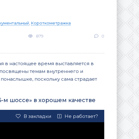
кументальный
,
Короткометражка
879
0
ая в настоящее время выставляется в
 посвящены темам внутреннего и
 понаслышке, поскольку сама страдает
5-м шоссе» в хорошем качестве
В закладки
Не работает?