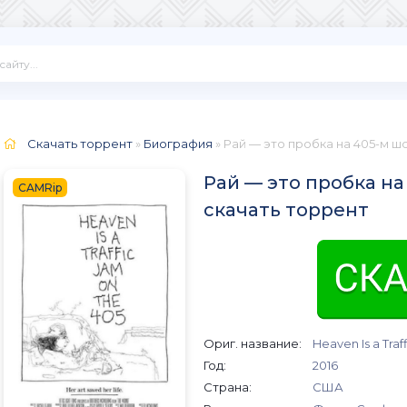
Скачать торрент
»
Биография
» Рай — это пробка на 405-м ш
Рай — это пробка на
CAMRip
скачать торрент
Ориг. название:
Heaven Is a Traf
Год:
2016
Страна:
США