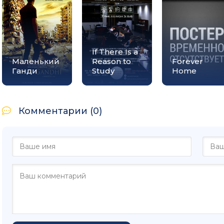
If There Is a
Маленький
Reason to
Forever
Ганди
Study
Home
Комментарии (0)