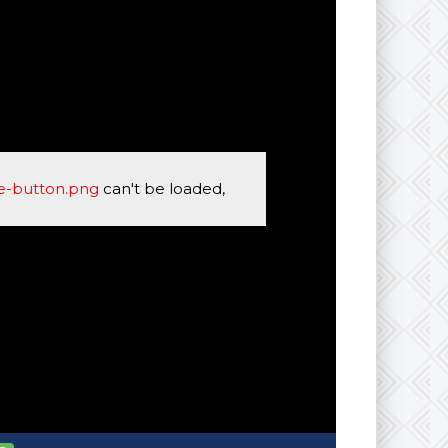
se-button.png
can't be loaded,