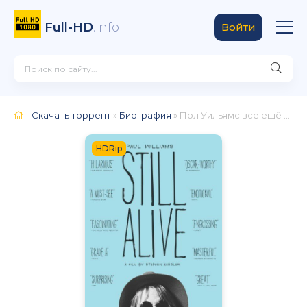
Full-HD
.info
Войти
Скачать торрент
»
Биография
» Пол Уильямс все ещё жив
HDRip