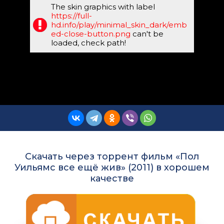
The skin graphics with label
https://full-
hd.info/play/minimal_skin_dark/emb
ed-close-button.png
can't be
loaded, check path!
Скачать через торрент фильм «Пол
Уильямс все ещё жив» (2011) в хорошем
качестве