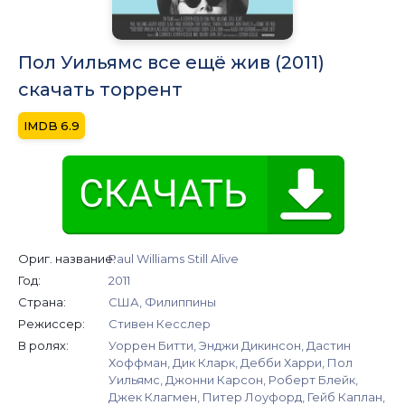
Пол Уильямс все ещё жив (2011)
скачать торрент
6.9
Ориг. название:
Paul Williams Still Alive
Год:
2011
Страна:
США, Филиппины
Режиссер:
Стивен Кесслер
В ролях:
Уоррен Битти, Энджи Дикинсон, Дастин
Хоффман, Дик Кларк, Дебби Харри, Пол
Уильямс, Джонни Карсон, Роберт Блейк,
Джек Клагмен, Питер Лоуфорд, Гейб Каплан,