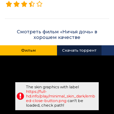
Смотреть фильм «Ничья дочь» в
хорошем качестве
Фильм
Скачать торрент
The skin graphics with label
https://full-
hd.info/play/minimal_skin_dark/emb
ed-close-button.png
can't be
loaded, check path!