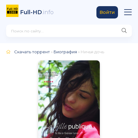
Full-HD
.info
Войти
Скачать торрент
»
Биография
» Ничья дочь