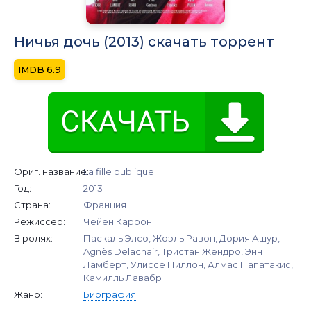
Ничья дочь (2013) скачать торрент
6.9
Ориг. название:
La fille publique
Год:
2013
Страна:
Франция
Режиссер:
Чейен Каррон
В ролях:
Паскаль Элсо, Жоэль Равон, Дория Ашур,
Agnès Delachair, Тристан Жендро, Энн
Ламберт, Улиссе Пиллон, Алмас Папатакис,
Камилль Лавабр
Жанр:
Биография