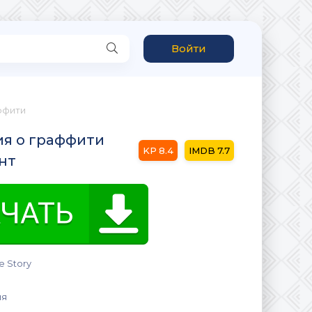
Войти
ффити
ия о граффити
8.4
7.7
ент
e Story
ия