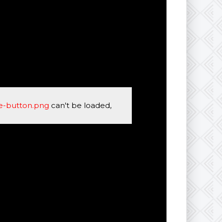
se-button.png
can't be loaded,