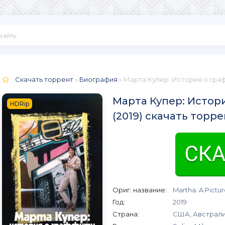
Скачать торрент
»
Биография
» Марта Купер: История о гра
Марта Купер: Истор
HDRip
(2019) скачать торр
Ориг. название:
Martha: A Pictur
Год:
2019
Страна:
США, Австрал