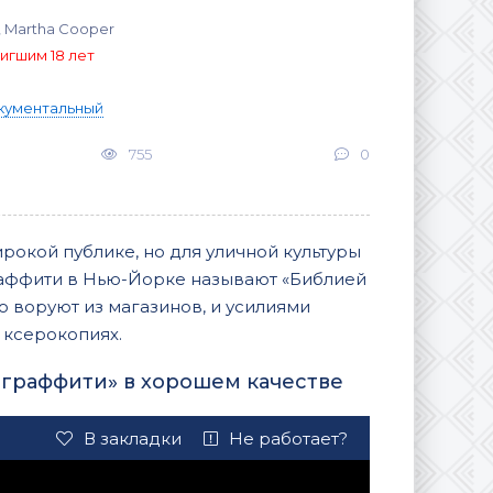
 Martha Cooper
игшим 18 лет
кументальный
755
0
окой публике, но для уличной культуры
раффити в Нью-Йорке называют «Библией
го воруют из магазинов, и усилиями
 ксерокопиях.
 граффити» в хорошем качестве
В закладки
Не работает?