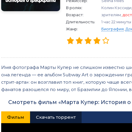
Режиссер:
Selina Miles
В ролях:
Колин Кэссиди,
Возраст:
зрителям,
дост
Длительность:
1 час 22 минуты
Жанр:
Биография
,
До
Имя фотографа Марты Купер не слишком известно шир
она легенда — ее альбом Subway Art о зарождении г
стрит-арта»: он возглавил топ книг, которую чаще все
фанатов разошелся по миру, от Бразилии до Японии, в
Смотреть фильм «Марта Купер: История о
Фильм
Скачать торрент