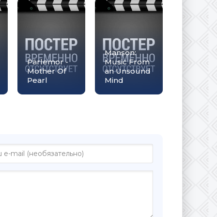
Manson:
Pärlemor -
Music From
Mother Of
an Unsound
Pearl
Mind