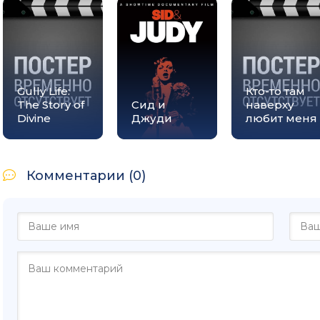
Gully Life:
Кто-то там
The Story of
Сид и
наверху
Divine
Джуди
любит меня
Комментарии (0)