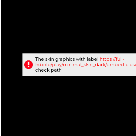
The skin graphics with label
https://full-
hd.info/play/minimal_skin_dark/embed-clo
check path!