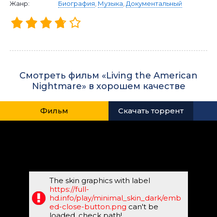
Жанр:
Биография
,
Музыка
,
Документальный
Смотреть фильм «Living the American
Nightmare» в хорошем качестве
Фильм
Скачать торрент
The skin graphics with label
https://full-
hd.info/play/minimal_skin_dark/emb
ed-close-button.png
can't be
loaded, check path!