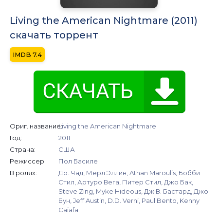
Living the American Nightmare (2011)
скачать торрент
7.4
Ориг. название:
Living the American Nightmare
Год:
2011
Страна:
США
Режиссер:
Пол Басиле
В ролях:
Др. Чад, Мерл Эллин, Athan Maroulis, Бобби
Стил, Артуро Вега, Питер Стил, Джо Бак,
Steve Zing, Myke Hideous, Дж.В. Бастард, Джо
Бун, Jeff Austin, D.D. Verni, Paul Bento, Kenny
Caiafa