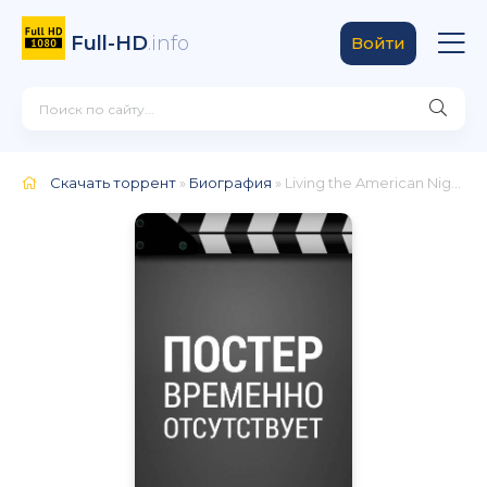
Full-HD
.info
Войти
Скачать торрент
»
Биография
» Living the American Nightmare