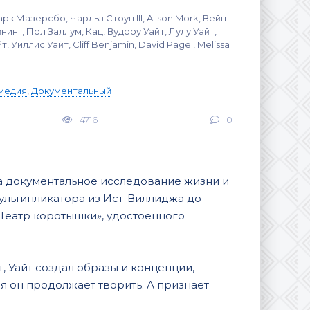
рк Мазерсбо, Чарльз Стоун III, Alison Mork, Вейн
нинг, Пол Заллум, Кац, Вудроу Уайт, Лулу Уайт,
, Уиллис Уайт, Cliff Benjamin, David Pagel, Melissa
медия
,
Документальный
4716
0
а документальное исследование жизни и
мультипликатора из Ист-Виллиджа до
«Театр коротышки», удостоенного
, Уайт создал образы и концепции,
я он продолжает творить. А признает