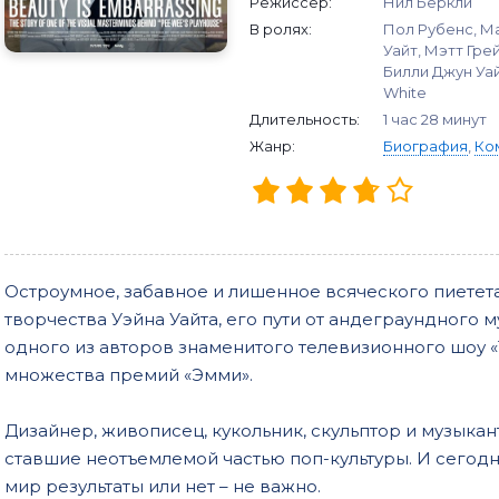
Режиссер:
Нил Беркли
В ролях:
Пол Рубенс, Ма
Уайт, Мэтт Грей
Билли Джун Уайт
White
Длительность:
1 час 28 минут
Жанр:
Биография
,
Ко
Остроумное, забавное и лишенное всяческого пиетет
творчества Уэйна Уайта, его пути от андеграундного 
одного из авторов знаменитого телевизионного шоу 
множества премий «Эмми».
Дизайнер, живописец, кукольник, скульптор и музыкант
ставшие неотъемлемой частью поп-культуры. И сегодн
мир результаты или нет – не важно.