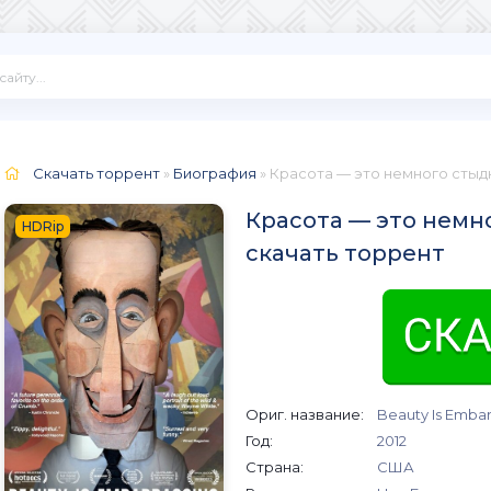
Скачать торрент
»
Биография
» Красота — это немного стыд
Красота — это немно
HDRip
скачать торрент
Ориг. название:
Beauty Is Embar
Год:
2012
Страна:
США