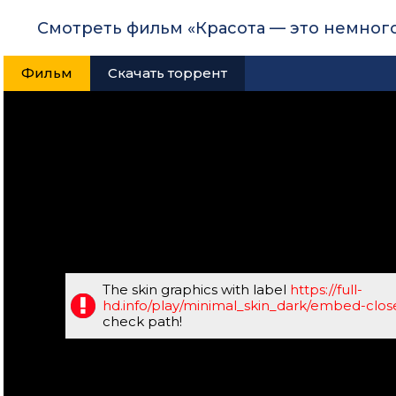
Смотреть фильм «Красота — это немног
Фильм
Скачать торрент
The skin graphics with label
https://full-
hd.info/play/minimal_skin_dark/embed-clo
check path!