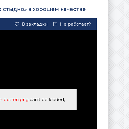
о стыдно» в хорошем качестве
В закладки
Не работает?
se-button.png
can't be loaded,