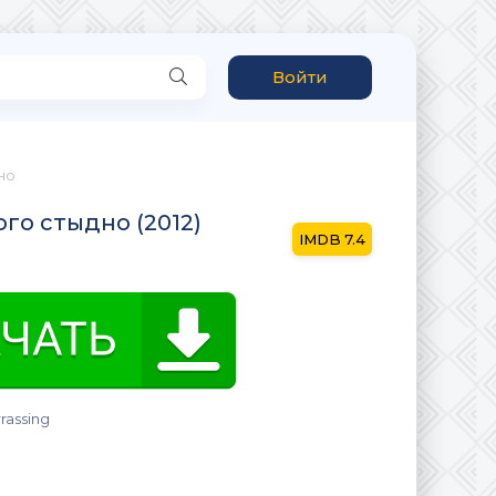
Войти
но
го стыдно (2012)
7.4
rassing