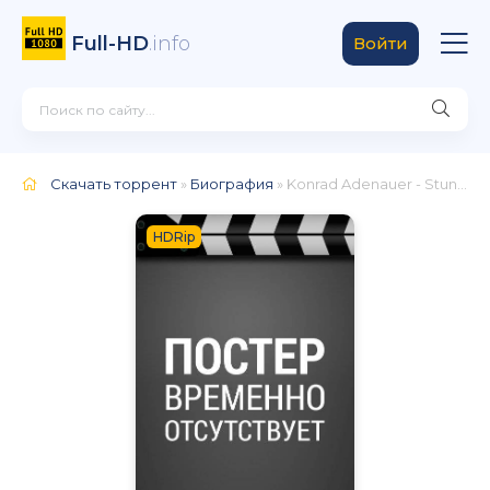
Full-HD
.info
Войти
Скачать торрент
»
Биография
» Konrad Adenauer - Stunden der Entscheidung
HDRip