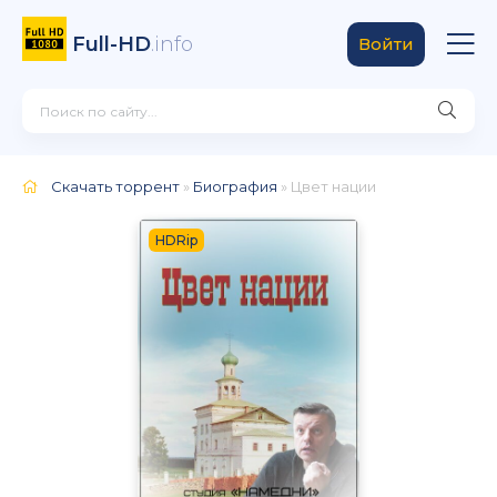
Full-HD
.info
Войти
Скачать торрент
»
Биография
» Цвет нации
HDRip