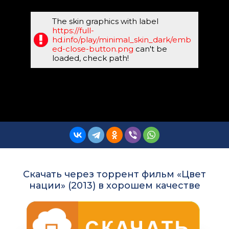
The skin graphics with label
https://full-
hd.info/play/minimal_skin_dark/emb
ed-close-button.png
can't be
loaded, check path!
Скачать через торрент фильм «Цвет
нации» (2013) в хорошем качестве