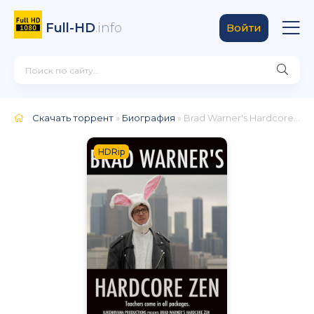
Full-HD
.info
Войти
Скачать торрент
»
Биография
» Brad Warner's Hardcore Zen
HDRip