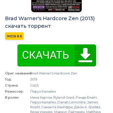
Brad Warner's Hardcore Zen (2013)
скачать торрент
8.6
Ориг. название:
Brad Warner's Hardcore Zen
Год:
2013
Страна:
США
Режиссер:
Пируз Калайех
В ролях:
Нина Хартли, Rylend Grant, Рэнди Блайт,
Пируз Калайех, Darrah Lemontre, James
Roehl, Саманта Хэмпфри, Джон А. Грейвз,
Брэд Уорнер, Маркус Лайтинен, Matthew