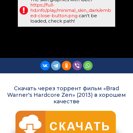
https://full-
hd.info/play/minimal_skin_dark/emb
ed-close-button.png
can't be
loaded, check path!
Скачать через торрент фильм «Brad
Warner's Hardcore Zen» (2013) в хорошем
качестве