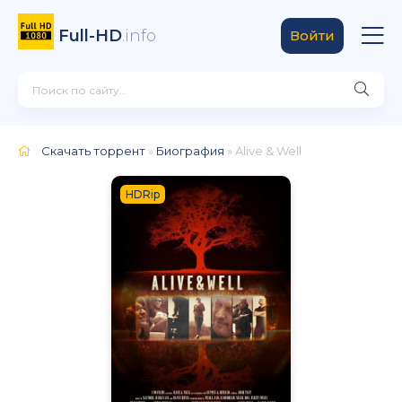
Full-HD
.info
Войти
Скачать торрент
»
Биография
» Alive & Well
HDRip