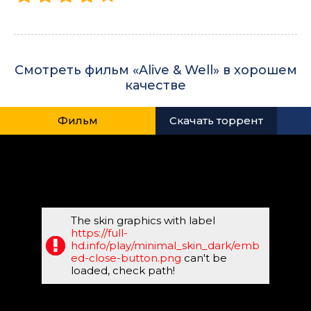
Смотреть фильм «Alive & Well» в хорошем
качестве
Фильм
Скачать торрент
The skin graphics with label
https://full-
hd.info/play/minimal_skin_dark/emb
ed-close-button.png
can't be
loaded, check path!